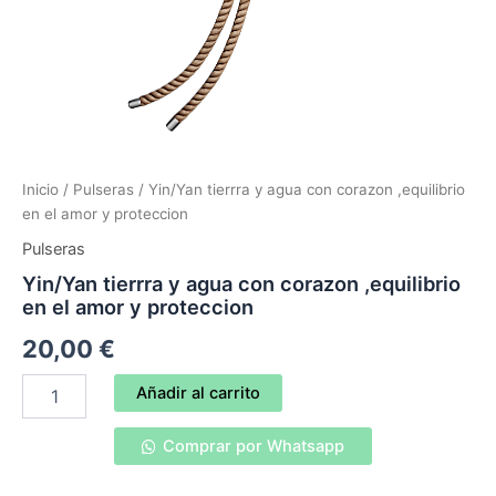
Inicio
/
Pulseras
/ Yin/Yan tierrra y agua con corazon ,equilibrio
en el amor y proteccion
Pulseras
Yin/Yan tierrra y agua con corazon ,equilibrio
en el amor y proteccion
20,00
€
Yin/Yan
Añadir al carrito
tierrra
y
Comprar por Whatsapp
agua
con
corazon