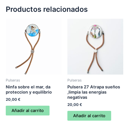
,equilibrio
Productos relacionados
en
el
amor
y
proteccion
cantidad
Pulseras
Pulseras
Ninfa sobre el mar, da
Pulsera 27 Atrapa sueños
proteccion y equilibrio
,limpia las energias
negativas
20,00
€
20,00
€
Añadir al carrito
Añadir al carrito