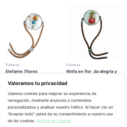
Pulseras
Pulseras
Elefante /flores
Ninfa en flor ,da alegria y
proteccion,fuerza
proteccion.
Valoramos tu privacidad
18,00
€
20,00
€
Usamos cookies para mejorar su experiencia de
Añadir al carrito
Añadir al carrito
navegación, mostrarle anuncios o contenidos
personalizados y analizar nuestro tráfico. Al hacer clic en
“Aceptar todo” usted da su consentimiento a nuestro uso
de las cookies.
Política de cookies
Aviso legal
-
Política de privacidad
-
Política de cookies