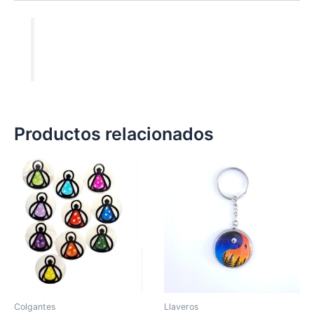
cantidad
Productos relacionados
Colgantes
Llaveros