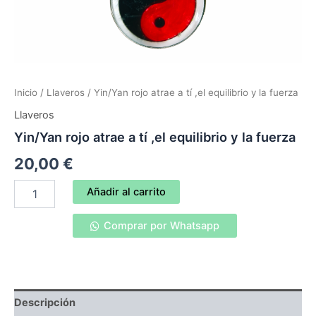
Inicio
/
Llaveros
/ Yin/Yan rojo atrae a tí ,el equilibrio y la fuerza
Llaveros
Yin/Yan rojo atrae a tí ,el equilibrio y la fuerza
20,00
€
Yin/Yan
Añadir al carrito
rojo
atrae
Comprar por Whatsapp
a
tí
,el
equilibrio
y
la
Descripción
fuerza