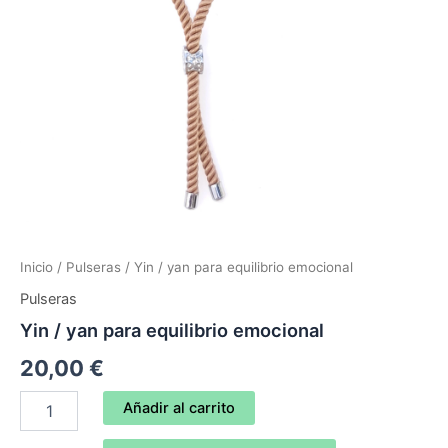
Inicio
/
Pulseras
/ Yin / yan para equilibrio emocional
Pulseras
Yin / yan para equilibrio emocional
20,00
€
Yin
Añadir al carrito
/
yan