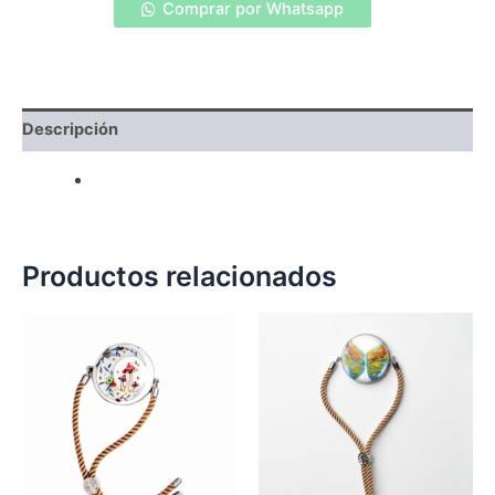
Comprar por Whatsapp
para
equilibrio
emocional
cantidad
Descripción
Productos relacionados