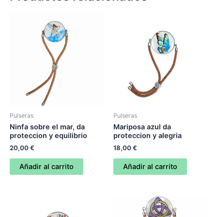
y
la
salud
cantidad
Pulseras
Pulseras
Ninfa sobre el mar, da
Mariposa azul da
proteccion y equilibrio
proteccion y alegria
20,00
€
18,00
€
Añadir al carrito
Añadir al carrito