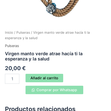
Inicio
/
Pulseras
/ Virgen manto verde atrae hacía ti la
esperanza y la salud
Pulseras
Virgen manto verde atrae hacía ti la
esperanza y la salud
20,00
€
Virgen
Añadir al carrito
manto
verde
Comprar por Whatsapp
atrae
hacía
ti
la
Productos relacionados
esperanza