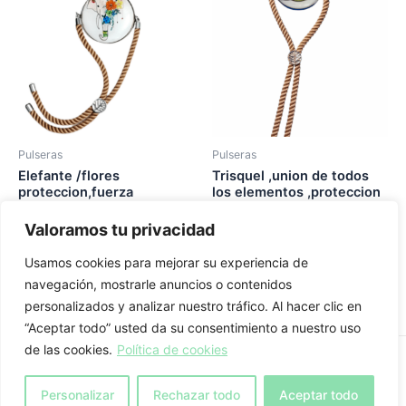
Pulseras
Pulseras
Elefante /flores
Trisquel ,union de todos
proteccion,fuerza
los elementos ,proteccion
y fuerza
18,00
€
Valoramos tu privacidad
20,00
€
Añadir al carrito
Usamos cookies para mejorar su experiencia de
Añadir al carrito
navegación, mostrarle anuncios o contenidos
personalizados y analizar nuestro tráfico. Al hacer clic en
“Aceptar todo” usted da su consentimiento a nuestro uso
de las cookies.
Política de cookies
Aviso legal
-
Política de privacidad
-
Política de cookies
Personalizar
Rechazar todo
Aceptar todo
Copyright © Nacarte 2024