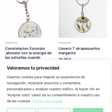
Llaveros
Llaveros
Constelacion Escorpio
Llavero 7 atrapasueños
,alineate con la energia de
margarita
las estrellas cuando
20,00
€
nacistes empoderandote
Valoramos tu privacidad
20,00
€
Añadir al carrito
Usamos cookies para mejorar su experiencia de
Añadir al carrito
navegación, mostrarle anuncios o contenidos
personalizados y analizar nuestro tráfico. Al hacer clic en
“Aceptar todo” usted da su consentimiento a nuestro uso
de las cookies.
Política de cookies
Aviso legal
-
Política de privacidad
-
Política de cookies