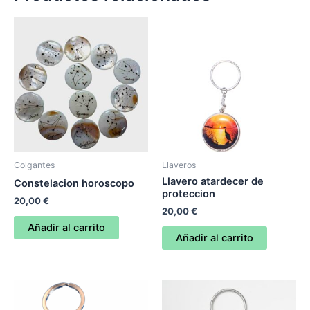
cantidad
Colgantes
Llaveros
Llavero atardecer de
Constelacion horoscopo
proteccion
20,00
€
20,00
€
Añadir al carrito
Añadir al carrito