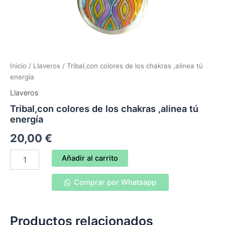
Inicio
/
Llaveros
/ Tribal,con colores de los chakras ,alinea tú
energía
Llaveros
Tribal,con colores de los chakras ,alinea tú
energía
20,00
€
Tribal,con
Añadir al carrito
colores
de
Comprar por Whatsapp
los
chakras
,alinea
tú
Productos relacionados
energía