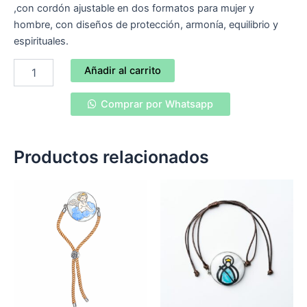
,con cordón ajustable en dos formatos para mujer y
hombre, con diseños de protección, armonía, equilibrio y
espirituales.
Virgen
Añadir al carrito
de
la
Comprar por Whatsapp
cabeza
,siente
la
frecuencia
Productos relacionados
divina
cantidad