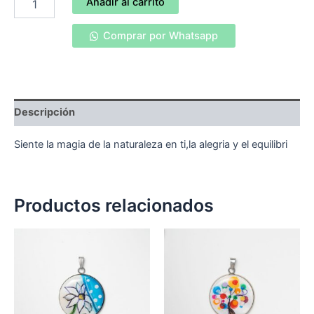
Añadir al carrito
en
atardecer
Comprar por Whatsapp
rosa,
Siente
la
magia
de
la
Descripción
naturaleza
en
Siente la magia de la naturaleza en ti,la alegria y el equilibri
ti,la
alegria
y
el
Productos relacionados
equilibrio
cantidad