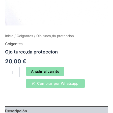
Inicio
/
Colgantes
/ Ojo turco,da proteccion
Colgantes
Ojo turco,da proteccion
20,00
€
Ojo
Añadir al carrito
turco,da
proteccion
Comprar por Whatsapp
cantidad
Descripción