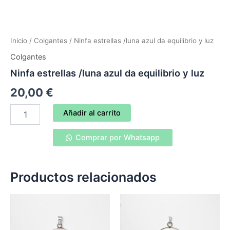
Inicio
/
Colgantes
/ Ninfa estrellas /luna azul da equilibrio y luz
Colgantes
Ninfa estrellas /luna azul da equilibrio y luz
20,00
€
Ninfa
Añadir al carrito
estrellas
/luna
Comprar por Whatsapp
azul
da
equilibrio
y
Productos relacionados
luz
cantidad