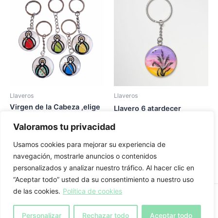
Llaveros
Llaveros
Virgen de la Cabeza ,elige
Llavero 6 atardecer
tu color
18,00
€
Valoramos tu privacidad
20,00
€
Añadir al carrito
Usamos cookies para mejorar su experiencia de
Añadir al carrito
navegación, mostrarle anuncios o contenidos
personalizados y analizar nuestro tráfico. Al hacer clic en
“Aceptar todo” usted da su consentimiento a nuestro uso
de las cookies.
Política de cookies
Aviso legal
-
Política de privacidad
-
Política de cookies
Personalizar
Rechazar todo
Aceptar todo
Copyright © Nacarte 2024