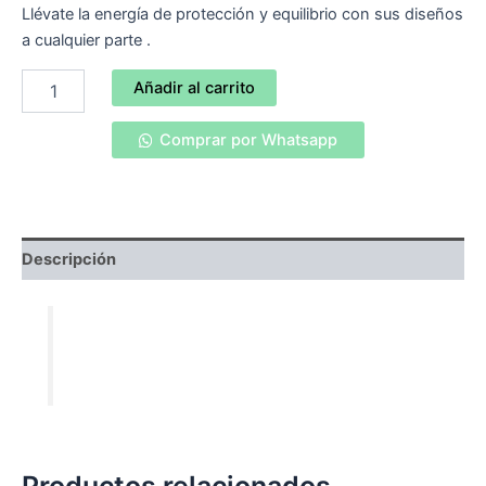
Llévate la energía de protección y equilibrio con sus diseños
a cualquier parte .
Nenufares
Añadir al carrito
,atraen
a
Comprar por Whatsapp
ti
la
sabiduria
y
el
equilibrio
Descripción
cantidad
Productos relacionados