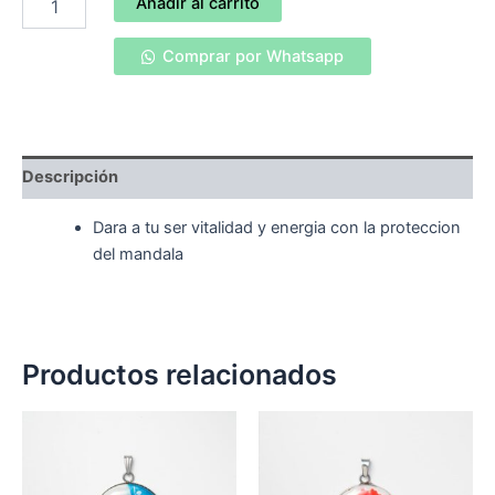
Añadir al carrito
mandala
,Dara
Comprar por Whatsapp
a
tu
ser
vitalidad
y
energia
Descripción
con
la
Dara a tu ser vitalidad y energia con la proteccion
proteccion
del mandala
del
mandala
cantidad
Productos relacionados