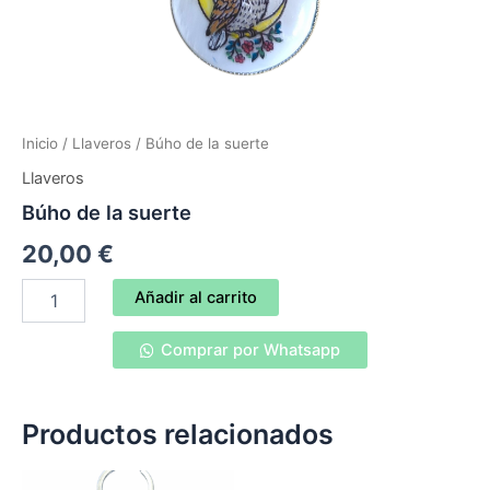
Inicio
/
Llaveros
/ Búho de la suerte
Llaveros
Búho de la suerte
20,00
€
Búho
Añadir al carrito
de
la
Comprar por Whatsapp
suerte
cantidad
Productos relacionados